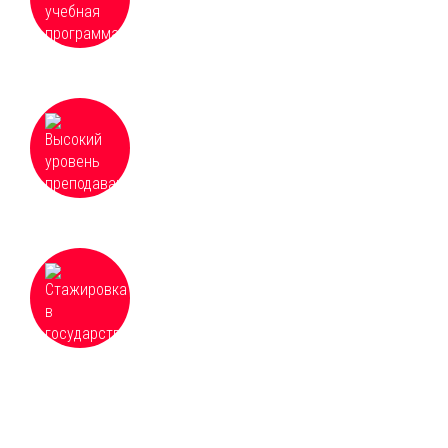
Высокий уровень преподавания и
доступность всех материалов курсов,
оперативная организация и качественное
проведение обучения
Для некоторых направлений возможна
стажировка в государственных и частных
учреждениях, расположенных по всей
России