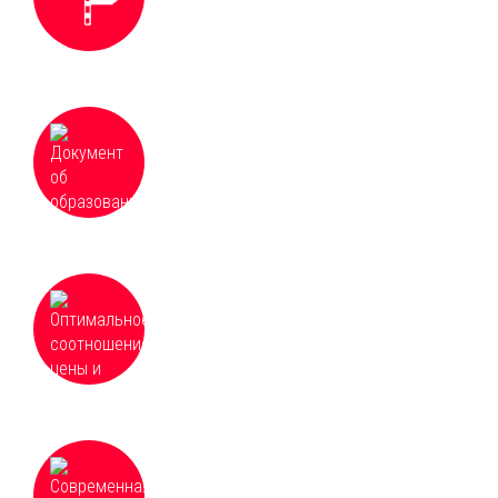
Документ об образовании установленного
образца с занесением в Федеральный
реестр сведений о документах об
образовании
Оптимальное соотношение цены и
качества в сфере образовательных услуг,
частные и групповые скидки от 3 человек
Современная учебная программа, которая
постоянно обновляется и дополняется для
соответствия необходимым требованиям