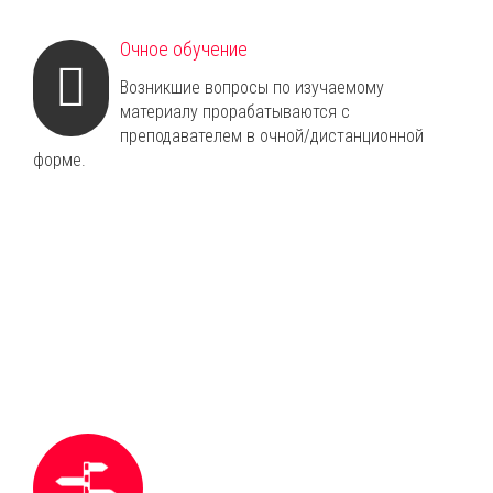
Очное обучение
Возникшие вопросы по изучаемому
материалу прорабатываются с
преподавателем в очной/дистанционной
форме.
Что Вы получаете
Новый шаг в профессиональном
образовании, гибкое резюме в реалиях
современного рынка труда