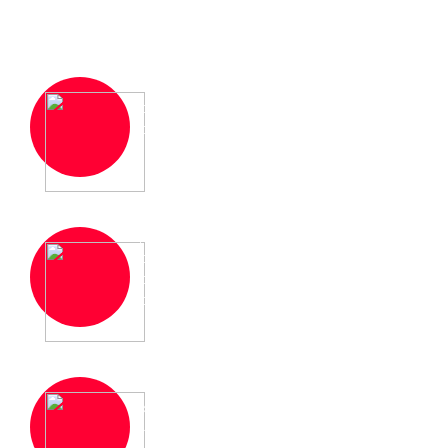
Что Вы получаете
Новый шаг в профессиональном
образовании, гибкое резюме в реалиях
современного рынка труда
Документ об образовании установленного
образца с занесением в Федеральный
реестр сведений о документах об
образовании
Оптимальное соотношение цены и
качества в сфере образовательных услуг,
частные и групповые скидки от 3 человек