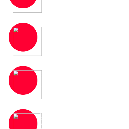
Современная учебная программа, которая
постоянно обновляется и дополняется для
соответствия необходимым требованиям
Высокий уровень преподавания и
доступность всех материалов курсов,
оперативная организация и качественное
проведение обучения
Для некоторых направлений возможна
стажировка в государственных и частных
учреждениях, расположенных по всей