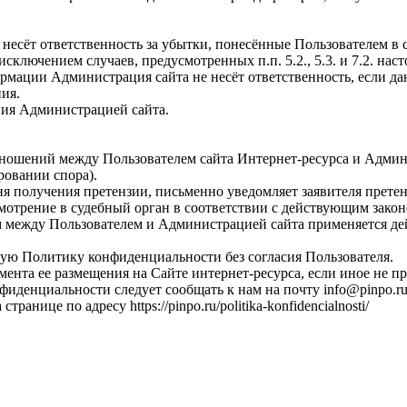
, несёт ответственность за убытки, понесённые Пользователем 
 исключением случаев, предусмотренных п.п. 5.2., 5.3. и 7.2. 
рмации Администрация сайта не несёт ответственность, если д
ия.
ения Администрацией сайта.
отношений между Пользователем сайта Интернет-ресурса и Админ
овании спора).
ня получения претензии, письменно уведомляет заявителя претен
смотрение в судебный орган в соответствии с действующим зако
 между Пользователем и Администрацией сайта применяется де
щую Политику конфиденциальности без согласия Пользователя.
омента ее размещения на Сайте интернет-ресурса, если иное не
фиденциальности следует сообщать к нам на почту info@pinpo.r
нице по адресу https://pinpo.ru/politika-konfidencialnosti/