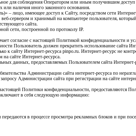
ьное для соблюдения Оператором или иным получившим доступ 
х или наличия иного законного основания.
ь)» – лицо, имеющее доступ к Сайту, посредством сети Интерне
еб-сервером и хранимый на компьютере пользователя, который 
тствующего сайта.
ной сети, построенной по протоколу IP.
начает согласие с настоящей Политикой конфиденциальности и у
ьности Пользователь должен прекратить использование сайта Инт
 к сайту Интернет-ресурса pinpo.ru. Интернет-ресурс не контро
 на сайте Интернет-ресурса.
альных данных, предоставляемых Пользователем сайта Интернет-
обязательства Администрации сайта интернет-ресурса по нера
 запросу Администрации сайта при регистрации на сайте интерн
х настоящей Политики конфиденциальности, предоставляются По
 и включают в себя следующую информацию:
и передаются в процессе просмотра рекламных блоков и при пос