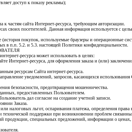
вляет доступ к показу рекламы);
па к частям сайта Интернет-ресурса, требующим авторизации.
дресах своих посетителей. Данная информация используется с це
е
(история
покупок, используемые браузеры и операционные сис
х в п.п. 5.2. и 5.3. настоящей Политики конфиденциальности.
ОВАТЕЛЯ
интернет-ресурса может использовать в целях:
йте Интернет-ресурса, для оформления заказа и
(или
) заключен
ванным ресурсам Сайта интернет-ресурса.
направление уведомлений, запросов, касающихся использования С
ечения безопасности, предотвращения мошенничества.
 данных, предоставленных Пользователем.
Пользователь дал согласие на создание учетной записи.
тоянии Заказа.
 или налоговых льгот, оспаривания платежа, определения права
и технической поддержки при возникновении проблем связанных
ений продукции, специальных предложений, информации о ценах
зователя.