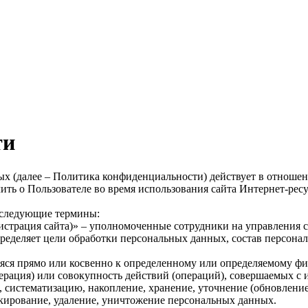
ти
ых
(далее
– Политика конфиденциальности) действует в отношен
чить о Пользователе во время использования сайта Интернет-рес
 следующие термины:
страция сайта)» – уполномоченные сотрудники на управления са
пределяет цели обработки персональных данных, состав персона
ся прямо или косвенно к определенному или определяемому фи
ерация
) или совокупность действий
(операций
), совершаемых с 
, систематизацию, накопление, хранение, уточнение
(обновлени
локирование, удаление, уничтожение персональных данных.