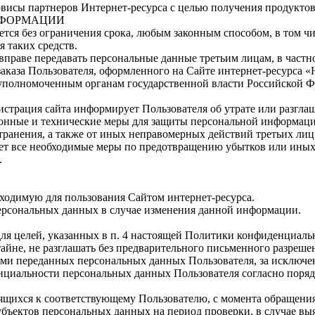
рвисы партнеров Интернет-ресурса с целью получения продуктов
НФОРМАЦИИ
яется без ограничения срока, любым законным способом, в том 
 таких средств.
а вправе передавать персональные данные третьим лицам, в част
аказа Пользователя, оформленного на Сайте интернет-ресурса
«
 уполномоченным органам государственной власти Российской Ф
истрация сайта информирует Пользователя об утрате или разгл
онные и технические меры для защиты персональной информации
транения, а также от иных неправомерных действий третьих лиц
ает все необходимые меры по предотвращению убытков или ины
.
ходимую для пользования Сайтом интернет-ресурса.
ерсональных данных в случае изменения данной информации.
ля целей, указанных в п. 4 настоящей Политики конфиденциаль
йне, не разглашать без предварительного письменного разрешен
и переданных персональных данных Пользователя, за исключени
нциальности персональных данных Пользователя согласно поряд
ящихся к соответствующему Пользователю, с момента обращения 
убъектов персональных данных на период проверки, в случае в