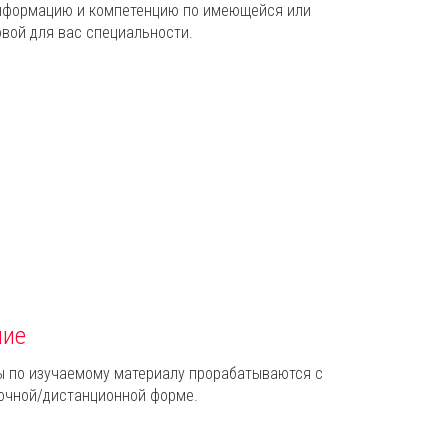
нформацию и компетенцию по имеющейся или
овой для вас специальности.
ние
ы по изучаемому материалу прорабатываются с
очной/дистанционной форме.