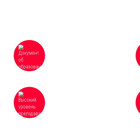
Документ об образовании
ях
установленного образца с занесением
в Федеральный реестр сведений о
документах об образовании
Высокий уровень преподавания и
доступность всех материалов курсов,
оперативная организация и
качественное проведение обучения