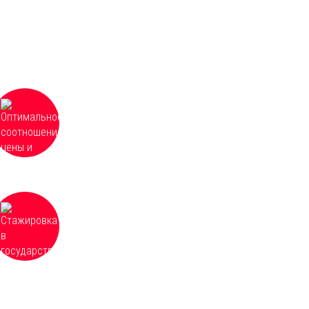
Оптимальное соотношение цены и
качества в сфере образовательных
услуг, частные и групповые скидки от 3
человек
Для некоторых направлений возможна
стажировка в государственных и
частных учреждениях, расположенных
по всей России