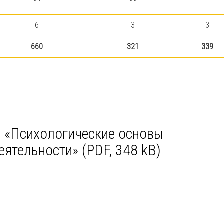
6
3
3
660
321
339
 «Психологические основы
еятельности» (PDF, 348 kB)