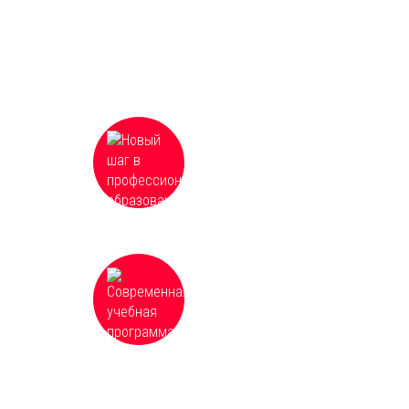
Что Вы получаете
Новый шаг в профессиональном
образовании, гибкое резюме в реали
современного рынка труда
Современная учебная программа,
которая постоянно обновляется и
дополняется для соответствия
необходимым требованиям