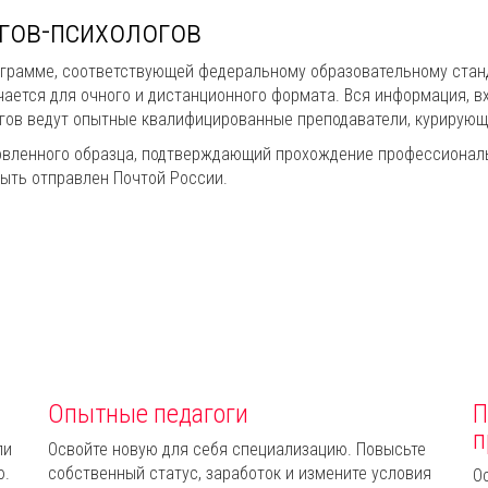
гов-психологов
ограмме, соответствующей федеральному образовательному станда
чается для очного и дистанционного формата. Вся информация, в
огов ведут опытные квалифицированные преподаватели, курирующ
вленного образца, подтверждающий прохождение профессиональн
ыть отправлен Почтой России.
Опытные педагоги
П
п
ли
Освойте новую для себя специализацию. Повысьте
ю.
собственный статус, заработок и измените условия
О