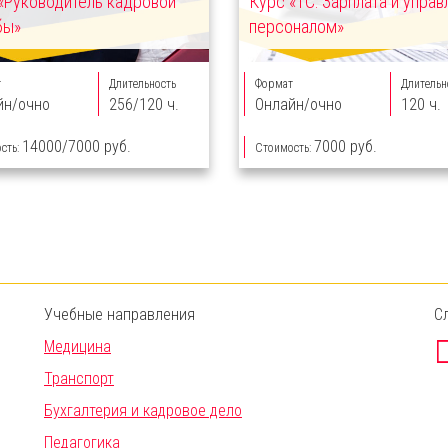
«Руководитель кадровой
Курс «1С: Зарплата и управ
бы»
персоналом»
т
Длительность
Формат
Длительн
йн/очно
256/120 ч.
Онлайн/очно
120 ч.
14000/7000 руб.
7000 руб.
сть:
Стоимость:
Учебные направления
С
Медицина
Транспорт
Бухгалтерия и кадровое дело
Педагогика