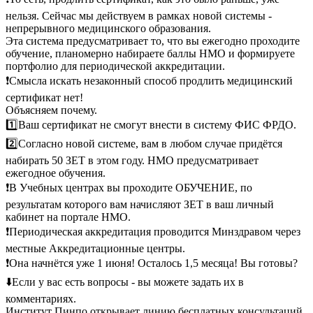
нельзя. Сейчас мы действуем в рамках новой системы -
непрерывного медицинского образования.
Эта система предусматривает то, что вы ежегодно проходите
обучение, планомерно набираете баллы НМО и формируете
портфолио для периодической аккредитации.
❗️Смысла искать незаконный способ продлить медицинский
сертификат нет!
Объясняем почему.
1️⃣Ваш сертификат не смогут внести в систему ФИС ФРДО.
2️⃣Согласно новой системе, вам в любом случае придётся
набирать 50 ЗЕТ в этом году. НМО предусматривает
ежегодное обучения.
❗️В Учебных центрах вы проходите ОБУЧЕНИЕ, по
результатам которого вам начисляют ЗЕТ в ваш личный
кабинет на портале НМО.
❗️Периодическая аккредитация проводится Минздравом через
местные Аккредитационные центры.
❗️Она начнётся уже 1 июня! Осталось 1,5 месяца! Вы готовы?
⬇️Если у вас есть вопросы - вы можете задать их в
комментариях.
Институт Пинпо открывает линию бесплатных консультаций.