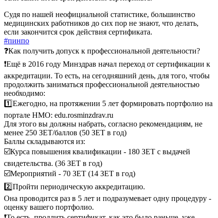
Судя по нашей неофициальной статистике, большинство
медицинских работников до сих пор не знают, что делать,
если закончится срок действия сертификата.
#пинпо
❓Как получить допуск к профессиональной деятельности?
❗️Ещё в 2016 году Минздрав начал переход от сертификации к
аккредитации. То есть, на сегодняшний день, для того, чтобы
продолжить заниматься профессиональной деятельностью
необходимо:
1️⃣Ежегодно, на протяжении 5 лет формировать портфолио на
портале НМО: edu.rosminzdrav.ru
Для этого вы должны набрать, согласно рекомендациям, не
менее 250 ЗЕТ/баллов (50 ЗЕТ в год)
Баллы складываются из:
☑️Курса повышения квалификации - 180 ЗЕТ с выдачей
свидетельства. (36 ЗЕТ в год)
☑️Мероприятий - 70 ЗЕТ (14 ЗЕТ в год)
2️⃣Пройти периодическую аккредитацию.
Она проводится раз в 5 лет и подразумевает одну процедуру -
оценку вашего портфолио.
❗️То есть, продлить сертификат, как это было раньше, уже