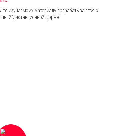
ы по изучаемому материалу прорабатываются с
очной/дистанционной форме.
Оптимальное соотношение цены и
качества в сфере образовательных