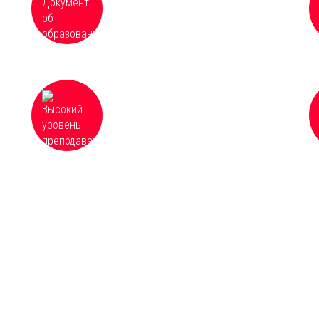
в Федеральный реестр сведений о
документах об образовании
Высокий уровень преподавания и
доступность всех материалов курсов,
оперативная организация и
качественное проведение обучения