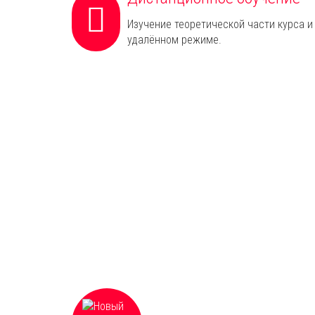
Изучение теоретической части курса и
удалённом режиме.
Что Вы получаете
Новый шаг в профессиональном
образовании, гибкое резюме в реали