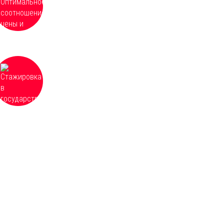
услуг, частные и групповые скидки от 3
человек
Для некоторых направлений возможна
стажировка в государственных и
частных учреждениях, расположенных
по всей России