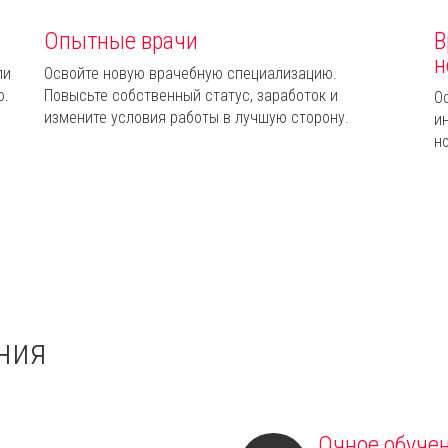
Опытные врачи
В
н
ли
Освойте новую врачебную специализацию.
ю.
Повысьте собственный статус, заработок и
О
измените условия работы в лучшую сторону.
и
н
ния
Очное обуче