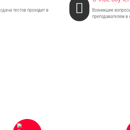
 сдача тестов проходит в
Возникшие вопрос
преподавателем в 
Документ об образовании
ях
установленного образца с занесением