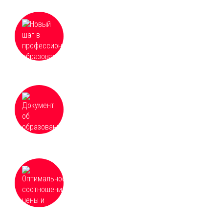
Новый шаг в профессиональном
образовании, гибкое резюме в реалиях
современного рынка труда
Документ об образовании установленного
образца с занесением в Федеральный
реестр сведений о документах об
образовании
Оптимальное соотношение цены и
качества в сфере образовательных услуг,
частные и групповые скидки от 3 человек