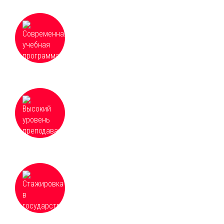
Современная учебная программа, которая
постоянно обновляется и дополняется для
соответствия необходимым требованиям
Высокий уровень преподавания и
доступность всех материалов курсов,
оперативная организация и качественное
проведение обучения
Для некоторых направлений возможна
стажировка в государственных и частных
учреждениях, расположенных по всей
России