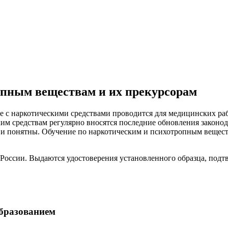
опным веществам и их прекурсорам
те с наркотическими средствами проводится для медицинских 
им средствам регулярно вносятся последние обновления законо
 понятны. Обучение по наркотическим и психотропным вещества
 России. Выдаются удостоверения установленного образца, под
бразованием