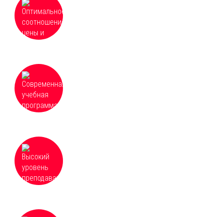
качества в сфере образовательных услуг,
частные и групповые скидки от 3 человек
Современная учебная программа, которая
постоянно обновляется и дополняется для
соответствия необходимым требованиям
Высокий уровень преподавания и
доступность всех материалов курсов,
оперативная организация и качественное
проведение обучения
Для некоторых направлений возможна