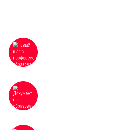
Что Вы получаете
Новый шаг в профессиональном
образовании, гибкое резюме в реалиях
современного рынка труда
Документ об образовании установленного
образца с занесением в Федеральный
реестр сведений о документах об
образовании
Оптимальное соотношение цены и