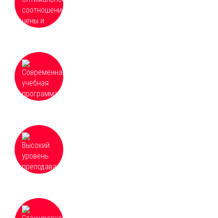
частные и групповые скидки от 3 человек
Современная учебная программа, которая
постоянно обновляется и дополняется для
соответствия необходимым требованиям
Высокий уровень преподавания и
доступность всех материалов курсов,
оперативная организация и качественное
проведение обучения
Для некоторых направлений возможна
стажировка в государственных и частных