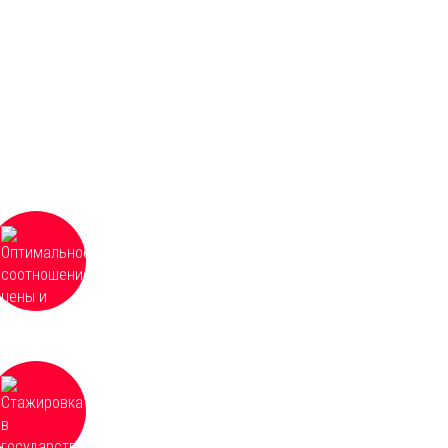
Оптимальное соотношение цены и
качества в сфере образовательных
услуг, частные и групповые скидки от 3
человек
Для некоторых направлений возможна
стажировка в государственных и
частных учреждениях, расположенных
по всей России