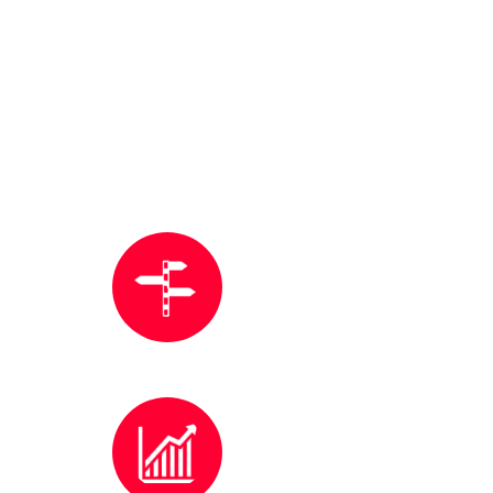
Что Вы получаете
Новый шаг в профессиональном
образовании, гибкое резюме в реали
современного рынка труда
Современная учебная программа,
которая постоянно обновляется и
дополняется для соответствия
необходимым требованиям