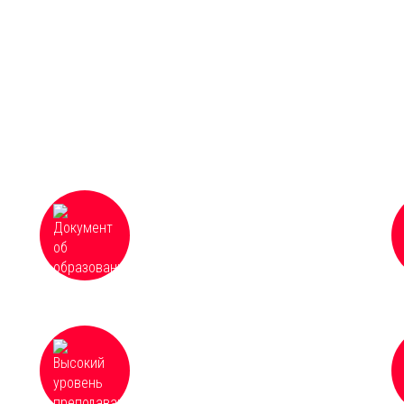
Документ об образовании
ях
установленного образца с занесением
в Федеральный реестр сведений о
документах об образовании
Высокий уровень преподавания и
доступность всех материалов курсов,
оперативная организация и
качественное проведение обучения