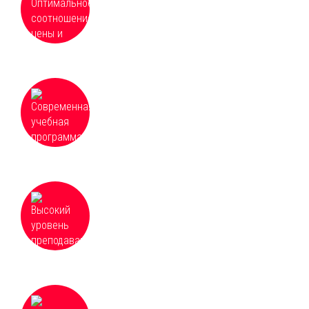
частные и групповые скидки от 3 человек
Современная учебная программа, которая
постоянно обновляется и дополняется для
соответствия необходимым требованиям
Высокий уровень преподавания и
доступность всех материалов курсов,
оперативная организация и качественное
проведение обучения
Для некоторых направлений возможна
стажировка в государственных и частных