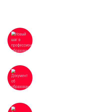
Что Вы получаете
Новый шаг в профессиональном
образовании, гибкое резюме в реалиях
современного рынка труда
Документ об образовании установленного
образца с занесением в Федеральный
реестр сведений о документах об
образовании
Оптимальное соотношение цены и
качества в сфере образовательных услуг,